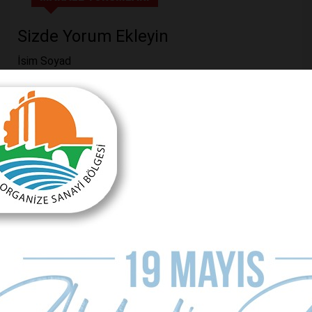
Sizde Yorum Ekleyin
İsim Soyad
E-mail Adresiniz (zorunlu değil)
Telefon (zorunlu değil)
Yorumunuz