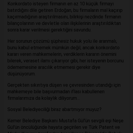
Konkordato isteyen firmanın en az 10 küçük firmayı
batırdığını dile getiren Erdoğan, bu firmaların mal kaçırıp
kaçırmadığının araştırılmasını, bilirkişi nezdinde firmanın
bilançolarının ve devletle olan ilişkilerinin araştırıldıktan
sonra karar verilmesi gerektiğini savundu.
Her sorunun çözümü şüphesiz hukuk yolu ile aranmalı,
bunu kabul etmemek mümkün değil, ancak konkordato
kararı veren mahkemelerin, verdiklerin kararın önemini
bilerek, veraset ilamı çıkarıyor gibi, her isteyenin borcunu
ödememesine aracılık etmemesi gerekir diye
düşünüyorum.
Gerçekten sıkıntıya düşen ve çevresinden utandığı için
mahkemeye bile başvurmadan iflası kabullenen
firmalarımıza da kolaylık diliyorum…
Sosyal Belediyeciliği biraz abartmıyor muyuz?
Kemer Belediye Başkanı Mustafa Gül’ün sevgili eşi Neşe
Gül’ün öncülüğünde hayata geçirilen ve Türk Patent ve