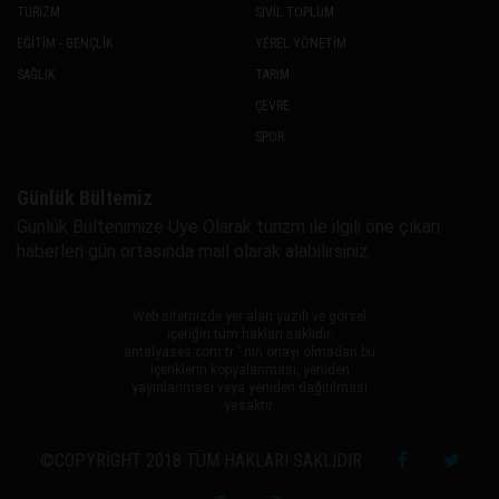
TURİZM
SİVİL TOPLUM
EĞİTİM - GENÇLİK
YEREL YÖNETİM
SAĞLIK
TARIM
ÇEVRE
SPOR
Günlük Bültemiz
Günlük Bültenimize Uye Olarak turizm ile ilgili öne çıkan
haberleri gün ortasında mail olarak alabilirsiniz.
Web sitemizde yer alan yazılı ve görsel
içeriğin tüm hakları saklıdır.
antalyases.com.tr ' nin onayı olmadan bu
içeriklerin kopyalanması, yeniden
yayınlanması veya yeniden dağıtılması
yasaktır.
©COPYRIGHT 2018 TÜM HAKLARI SAKLIDIR