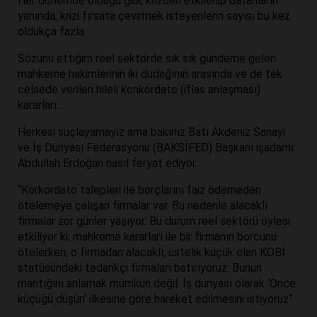
Her dönemde olduğu gibi, krizden etkilenip batanların
yanında, krizi fırsata çevirmek isteyenlerin sayısı bu kez
oldukça fazla.
Sözünü ettiğim reel sektörde sık sık gündeme gelen
mahkeme hakimlerinin iki dudağının arasında ve de tek
celsede verilen hileli konkordato (iflas anlaşması)
kararları…
Herkesi suçlayamayız ama bakınız Batı Akdeniz Sanayi
ve İş Dünyası Federasyonu (BAKSİFED) Başkanı işadamı
Abdullah Erdoğan nasıl feryat ediyor:
“Korkordato talepleri ile borçlarını faiz ödemeden
ötelemeye çalışan firmalar var. Bu nedenle alacaklı
firmalar zor günler yaşıyor. Bu durum reel sektörü öylesi
etkiliyor ki; mahkeme kararları ile bir firmanın borcunu
ötelerken, o firmadan alacaklı, üstelik küçük olan KOBİ
statüsündeki tedarikçi firmaları batırıyoruz. Bunun
mantığını anlamak mümkün değil. İş dünyası olarak ‘Önce
küçüğü düşün’ ilkesine göre hareket edilmesini istiyoruz”