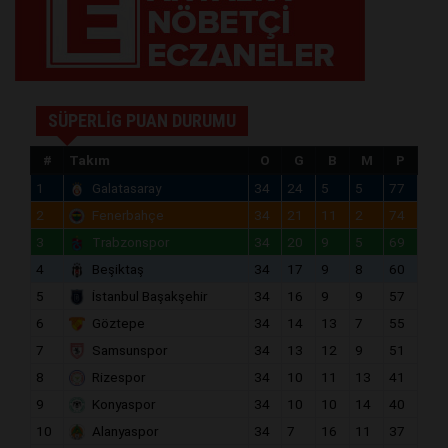
SÜPERLİG PUAN DURUMU
#
Takım
O
G
B
M
P
1
Galatasaray
34
24
5
5
77
2
Fenerbahçe
34
21
11
2
74
3
Trabzonspor
34
20
9
5
69
4
Beşiktaş
34
17
9
8
60
5
İstanbul Başakşehir
34
16
9
9
57
6
Göztepe
34
14
13
7
55
7
Samsunspor
34
13
12
9
51
8
Rizespor
34
10
11
13
41
9
Konyaspor
34
10
10
14
40
10
Alanyaspor
34
7
16
11
37