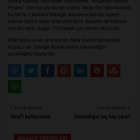
Marka Kurumu tarafından tescillenen “Hoşgeldin Bebek
Projesi” tüm hızıyla devam ediyor. Neşe Gül Hanımefendi,
bu hafta 7 Kemerli bebeğin ailesini evlerinde ziyaret
ederek hayırlı olsun dileklerini iletti. Bununla da kalmadı
son altı ayda doğan 110 bebek için mevlit okuttular.
Allah kabul etsin ama kentin daha önemli hizmetlere
ihtiyacı var. Örneğin Büyükşehir’in yapmadığını
söylediğiniz hizmetler…
Önceki Makale
Sonraki Makale
Türel’i kutluyorum
Ummadığın taş baş yarar!
MAKALE YORUMLARI