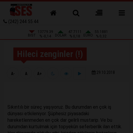
(242) 244 55 44
13779.39
47.7111
55.1881
BIST
DOLAR
EURO
% -0,14
% 0,18
% 0,32
Hileci zenginler (!)
29.10.2018
A-
A
A+
Sıkıntılı bir süreç yaşıyoruz. Bu durumdan en çok iş
dünyası etkileniyor. Şüphesiz piyasadaki
hareketlenmeden en çok dar gelirli mustarip. Ve bu
durumdan kurtulmak için topyekûn seferberlik ilan ettik.