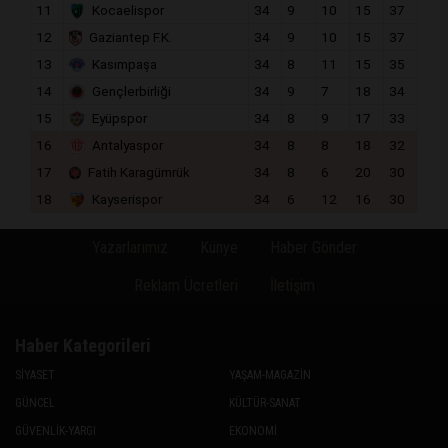
11
Kocaelispor
34
9
10
15
37
12
Gaziantep F.K.
34
9
10
15
37
13
Kasımpaşa
34
8
11
15
35
14
Gençlerbirliği
34
9
7
18
34
15
Eyüpspor
34
8
9
17
33
16
Antalyaspor
34
8
8
18
32
17
Fatih Karagümrük
34
8
6
20
30
18
Kayserispor
34
6
12
16
30
Yazarlarımız
Künye
Haber Gönder
Reklam Ücretleri
İletişim
Haber Kategorileri
SİYASET
YAŞAM-MAGAZİN
GÜNCEL
KÜLTÜR-SANAT
GÜVENLİK-YARGI
EKONOMİ