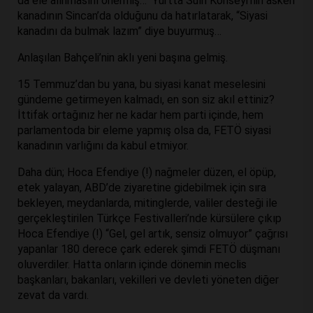
da ele alınmasını önermiş… Yurtta Sulh Konseyi’nin askeri
kanadının Sincan’da olduğunu da hatırlatarak, “Siyasi
kanadını da bulmak lazım” diye buyurmuş…
Anlaşılan Bahçeli’nin aklı yeni başına gelmiş.
15 Temmuz’dan bu yana, bu siyasi kanat meselesini
gündeme getirmeyen kalmadı, en son siz akıl ettiniz?
İttifak ortağınız her ne kadar hem parti içinde, hem
parlamentoda bir eleme yapmış olsa da, FETÖ siyasi
kanadının varlığını da kabul etmiyor.
Daha dün; Hoca Efendiye (!) nağmeler düzen, el öpüp,
etek yalayan, ABD’de ziyaretine gidebilmek için sıra
bekleyen, meydanlarda, mitinglerde, valiler desteği ile
gerçekleştirilen Türkçe Festivalleri’nde kürsülere çıkıp
Hoca Efendiye (!) “Gel, gel artık, sensiz olmuyor” çağrısı
yapanlar 180 derece çark ederek şimdi FETÖ düşmanı
oluverdiler. Hatta onların içinde dönemin meclis
başkanları, bakanları, vekilleri ve devleti yöneten diğer
zevat da vardı.