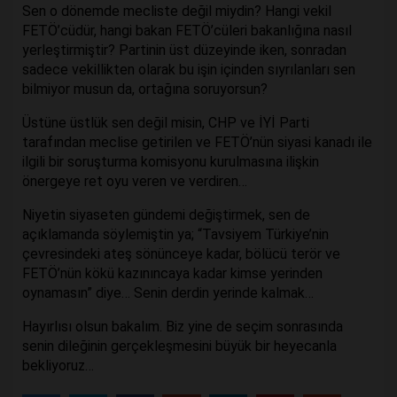
Sen o dönemde mecliste değil miydin? Hangi vekil
FETÖ’cüdür, hangi bakan FETÖ’cüleri bakanlığına nasıl
yerleştirmiştir? Partinin üst düzeyinde iken, sonradan
sadece vekillikten olarak bu işin içinden sıyrılanları sen
bilmiyor musun da, ortağına soruyorsun?
Üstüne üstlük sen değil misin, CHP ve İYİ Parti
tarafından meclise getirilen ve FETÖ’nün siyasi kanadı ile
ilgili bir soruşturma komisyonu kurulmasına ilişkin
önergeye ret oyu veren ve verdiren…
Niyetin siyaseten gündemi değiştirmek, sen de
açıklamanda söylemiştin ya; “Tavsiyem Türkiye’nin
çevresindeki ateş sönünceye kadar, bölücü terör ve
FETÖ’nün kökü kazınıncaya kadar kimse yerinden
oynamasın” diye… Senin derdin yerinde kalmak…
Hayırlısı olsun bakalım. Biz yine de seçim sonrasında
senin dileğinin gerçekleşmesini büyük bir heyecanla
bekliyoruz…