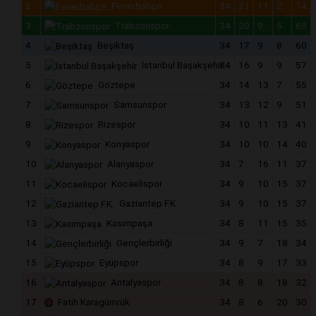
2
Fenerbahçe
34
21
11
2
74
3
Trabzonspor
34
20
9
5
69
4
Beşiktaş
34
17
9
8
60
5
İstanbul Başakşehir
34
16
9
9
57
6
Göztepe
34
14
13
7
55
7
Samsunspor
34
13
12
9
51
8
Rizespor
34
10
11
13
41
9
Konyaspor
34
10
10
14
40
10
Alanyaspor
34
7
16
11
37
11
Kocaelispor
34
9
10
15
37
12
Gaziantep F.K.
34
9
10
15
37
13
Kasımpaşa
34
8
11
15
35
14
Gençlerbirliği
34
9
7
18
34
15
Eyüpspor
34
8
9
17
33
16
Antalyaspor
34
8
8
18
32
17
Fatih Karagümrük
34
8
6
20
30