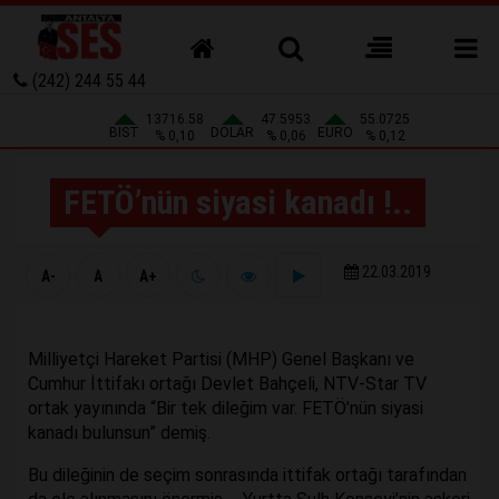
(242) 244 55 44
13716.58
47.5953
55.0725
BIST
DOLAR
EURO
% 0,10
% 0,06
% 0,12
FETÖ’nün siyasi kanadı !..
22.03.2019
A-
A
A+
Milliyetçi Hareket Partisi (MHP) Genel Başkanı ve
Cumhur İttifakı ortağı Devlet Bahçeli, NTV-Star TV
ortak yayınında “Bir tek dileğim var. FETÖ’nün siyasi
kanadı bulunsun” demiş.
Bu dileğinin de seçim sonrasında ittifak ortağı tarafından