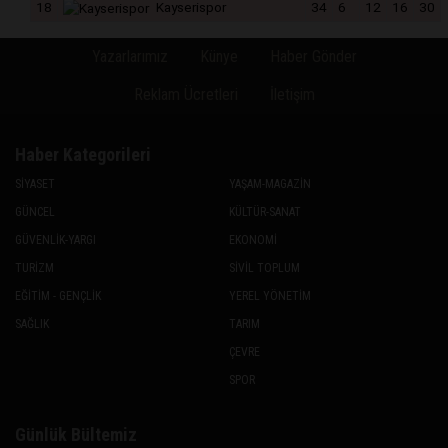
18
Kayserispor
34
6
12
16
30
Yazarlarımız
Künye
Haber Gönder
Reklam Ücretleri
İletişim
Haber Kategorileri
SİYASET
YAŞAM-MAGAZİN
GÜNCEL
KÜLTÜR-SANAT
GÜVENLİK-YARGI
EKONOMİ
TURİZM
SİVİL TOPLUM
EĞİTİM - GENÇLİK
YEREL YÖNETİM
SAĞLIK
TARIM
ÇEVRE
SPOR
Günlük Bültemiz