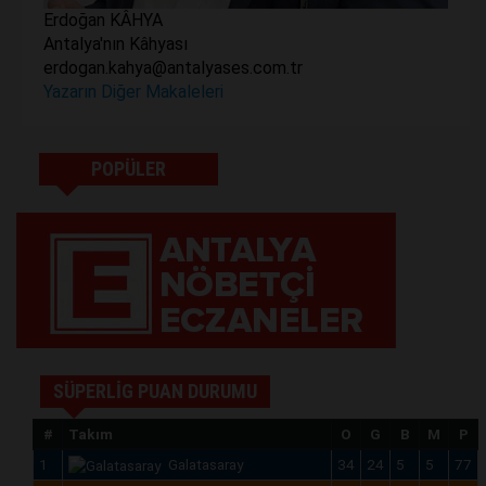
Erdoğan KÂHYA
Antalya'nın Kâhyası
erdogan.kahya@antalyases.com.tr
Yazarın Diğer Makaleleri
POPÜLER
SÜPERLİG PUAN DURUMU
#
Takım
O
G
B
M
P
1
Galatasaray
34
24
5
5
77