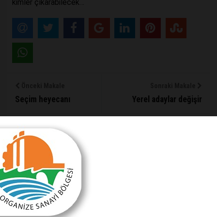
kimler çıkarabilecek…
Önceki Makale
Sonraki Makale
Seçim heyecanı
Yerel adaylar değişir
MAKALE YORUMLARI
Sizde Yorum Ekleyin
İsim Soyad