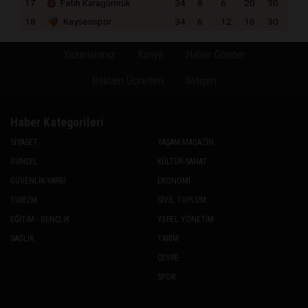
17
Fatih Karagümrük
34
8
6
20
30
18
Kayserispor
34
6
12
16
30
Yazarlarımız
Künye
Haber Gönder
Reklam Ücretleri
İletişim
Haber Kategorileri
SİYASET
YAŞAM-MAGAZİN
GÜNCEL
KÜLTÜR-SANAT
GÜVENLİK-YARGI
EKONOMİ
TURİZM
SİVİL TOPLUM
EĞİTİM - GENÇLİK
YEREL YÖNETİM
SAĞLIK
TARIM
ÇEVRE
SPOR