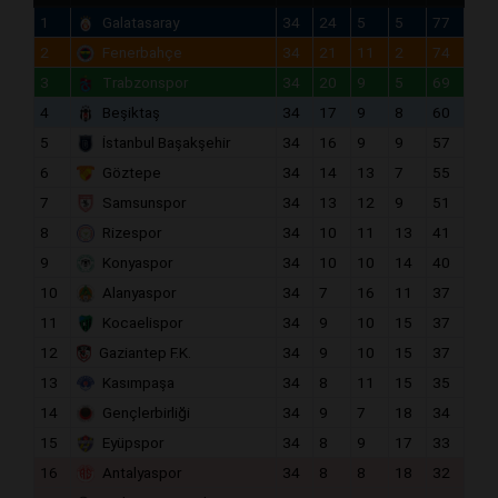
1
Galatasaray
34
24
5
5
77
2
Fenerbahçe
34
21
11
2
74
3
Trabzonspor
34
20
9
5
69
4
Beşiktaş
34
17
9
8
60
5
İstanbul Başakşehir
34
16
9
9
57
6
Göztepe
34
14
13
7
55
7
Samsunspor
34
13
12
9
51
8
Rizespor
34
10
11
13
41
9
Konyaspor
34
10
10
14
40
10
Alanyaspor
34
7
16
11
37
11
Kocaelispor
34
9
10
15
37
12
Gaziantep F.K.
34
9
10
15
37
13
Kasımpaşa
34
8
11
15
35
14
Gençlerbirliği
34
9
7
18
34
15
Eyüpspor
34
8
9
17
33
16
Antalyaspor
34
8
8
18
32