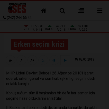
(242) 244 55 44
13779.39
47.7111
55.1881
BIST
DOLAR
EURO
% -0,14
% 0,18
% 0,32
Erken seçim krizi
02.05.2018
A-
A
A+
MHP Lideri Devlet Bahçeli 26 Ağustos 2018’i işaret
ederek erken genel ve cumhurbaşkanlığı seçimi dedi,
ortalık karıştı.
Konuştuğum tüm il başkanları bir defa her zaman için
seçime hazır olduklarını anlattılar.
İl Başkanları hazırız dedi de, bir anda karışıklık da çıktı.