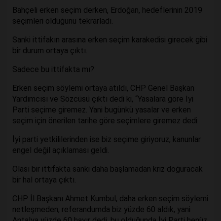
Bahçeli erken seçim derken, Erdoğan, hedeflerinin 2019
seçimleri olduğunu tekrarladı.
Sanki ittifakın arasına erken seçim karakedisi girecek gibi
bir durum ortaya çıktı.
Sadece bu ittifakta mı?
Erken seçim söylemi ortaya atıldı, CHP Genel Başkan
Yardımcısı ve Sözcüsü çıktı dedi ki, “Yasalara göre İyi
Parti seçime giremez. Yani bugünkü yasalar ve erken
seçim için önerilen tarihe göre seçimlere giremez dedi.
İyi parti yetkililerinden ise biz seçime giriyoruz, kanunlar
engel değil açıklaması geldi.
Olası bir ittifakta sanki daha başlamadan kriz doğuracak
bir hal ortaya çıktı.
CHP İl Başkanı Ahmet Kumbul, daha erken seçim söylemi
netleşmeden, referandumda biz yüzde 60 aldık, yani
Antalya yüzde 60 hayır dedi, bu olduğunda İyi Parti henüz