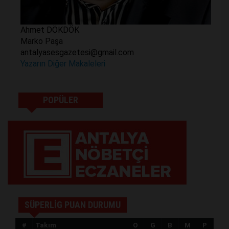
Ahmet DÖKDÖK
Marko Paşa
antalyasesgazetesi@gmail.com
Yazarın Diğer Makaleleri
POPÜLER
SÜPERLİG PUAN DURUMU
#
Takım
O
G
B
M
P