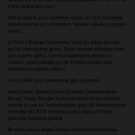
yoktu açıklaması yaptı.
Yani iyi niyetle şunu söylemek istedi: İyi Parti seçimlere
sokulmasa bile biz referandum tabanını yakalarız, başarılı
oluruz…
İyi Parti İl Başkanı Nizamettin Sağır, biz erken de olsa
geçde olsa seçime gireriz. Şayet seçime sokulmaz isek,
yine seçime gireriz. Cumhurbaşkanlığına adayımızı
çıkarırız, milletvekilliği için de ittifakın içinden yine
adaylarımızı seçime sokarız…
Evet ortalık biraz kaynayacak gibi görünüyor.
Gerçi Devlet Bahçeli böyle bir iddiayı Cumhurbaşkanı
Recep Tayyip Erdoğan ile konuşmadan ortaya atamaz.
Velevki atı ise ve Cumhurbaşkanı gruptaki konuşmasında
söylediği gibi 2019 tarihinde ısrarcı olursa ittifakın
geleceği tehlikeye girebilir.
Bir erken seçim iddiası kuyuya atıldı bakalım kuyudan