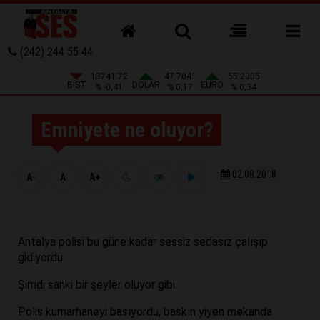
(242) 244 55 44
13741.72
47.7041
55.2005
BIST
DOLAR
EURO
% -0,41
% 0,17
% 0,34
Emniyete ne oluyor?
02.08.2018
A-
A
A+
Antalya polisi bu güne kadar sessiz sedasız çalışıp
gidiyordu.
Şimdi sanki bir şeyler oluyor gibi.
Polis kumarhaneyi basıyordu, baskın yiyen mekanda