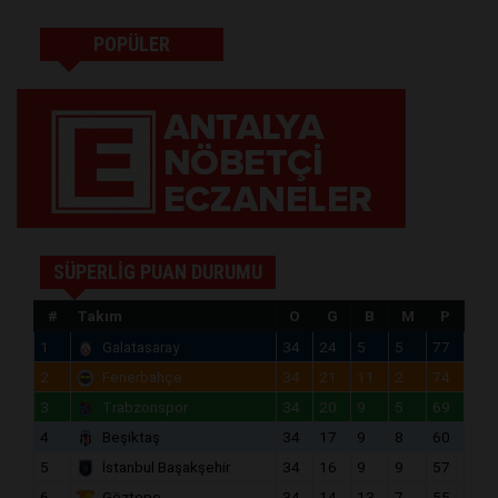
POPÜLER
SÜPERLİG PUAN DURUMU
#
Takım
O
G
B
M
P
1
Galatasaray
34
24
5
5
77
2
Fenerbahçe
34
21
11
2
74
3
Trabzonspor
34
20
9
5
69
4
Beşiktaş
34
17
9
8
60
5
İstanbul Başakşehir
34
16
9
9
57
6
Göztepe
34
14
13
7
55