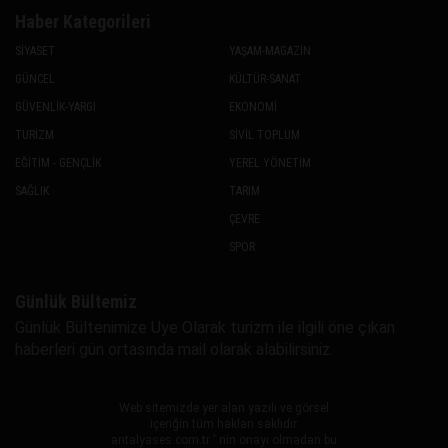
Haber Kategorileri
SİYASET
YAŞAM-MAGAZİN
GÜNCEL
KÜLTÜR-SANAT
GÜVENLİK-YARGI
EKONOMİ
TURİZM
SİVİL TOPLUM
EĞİTİM - GENÇLİK
YEREL YÖNETİM
SAĞLIK
TARIM
ÇEVRE
SPOR
Günlük Bültemiz
Günlük Bültenimize Uye Olarak turizm ile ilgili öne çıkan
haberleri gün ortasında mail olarak alabilirsiniz.
Web sitemizde yer alan yazılı ve görsel
içeriğin tüm hakları saklıdır.
antalyases.com.tr ' nin onayı olmadan bu