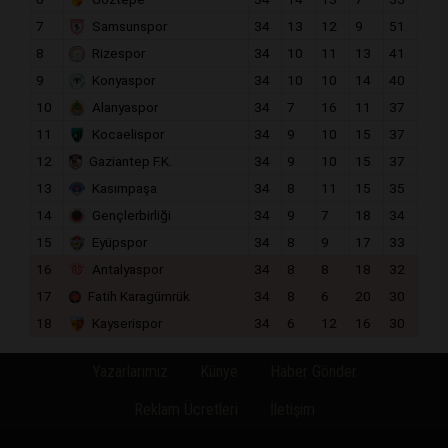
7
Samsunspor
34
13
12
9
51
8
Rizespor
34
10
11
13
41
9
Konyaspor
34
10
10
14
40
10
Alanyaspor
34
7
16
11
37
11
Kocaelispor
34
9
10
15
37
12
Gaziantep F.K.
34
9
10
15
37
13
Kasımpaşa
34
8
11
15
35
14
Gençlerbirliği
34
9
7
18
34
15
Eyüpspor
34
8
9
17
33
16
Antalyaspor
34
8
8
18
32
17
Fatih Karagümrük
34
8
6
20
30
18
Kayserispor
34
6
12
16
30
Yazarlarımız
Künye
Haber Gönder
Reklam Ücretleri
İletişim