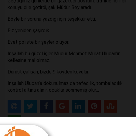
Geçtiğimiz günlerde bir gazeteci dostum, trafikle ilgili bir
konuyu dile getirdi, şak Müdür Bey aradı.
Böyle bir sorunu yazdığı için teşekkür etti.
Biz yeniden şaşırdık.
Evet poliste bir şeyler oluyor.
İnşallah bu güzel işler Müdür Mehmet Murat Ulucan’ın
kellesine mal olmaz.
Dürüst çalışan, bizde 9 köyden kovulur.
İnşallah Ulucan’a dokunulmaz da tefecilik, tombalacılık
kontrol altına alınır, ocaklar sönmemiş olur…