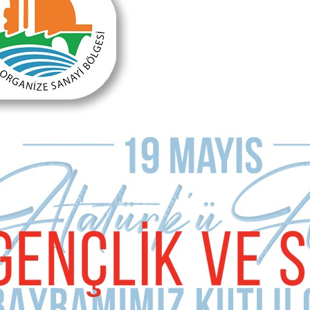
Önceki Makale
Sonraki Makale
Suçlu kim?
Ülkemde neler oluyor?
MAKALE YORUMLARI
Sizde Yorum Ekleyin
İsim Soyad
E-mail Adresiniz (zorunlu değil)
Telefon (zorunlu değil)