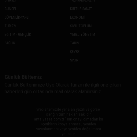
SİYASET
YAŞAM-MAGAZİN
GÜNCEL
KÜLTÜR-SANAT
GÜVENLİK-YARGI
EKONOMİ
TURİZM
SİVİL TOPLUM
EĞİTİM - GENÇLİK
YEREL YÖNETİM
SAĞLIK
TARIM
ÇEVRE
SPOR
Günlük Bültemiz
Günlük Bültenimize Uye Olarak turizm ile ilgili öne çıkan
haberleri gün ortasında mail olarak alabilirsiniz.
Web sitemizde yer alan yazılı ve görsel
içeriğin tüm hakları saklıdır.
antalyases.com.tr ' nin onayı olmadan bu
içeriklerin kopyalanması, yeniden
yayınlanması veya yeniden dağıtılması
yasaktır.