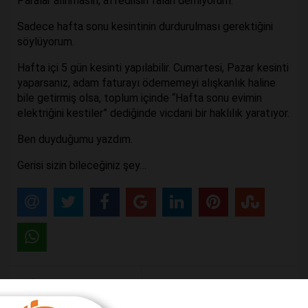
Paralar alınmasın, affedilsin falan demiyorum.
Sadece hafta sonu kesintinin durdurulması gerektiğini
söylüyorum.
Hafta içi 5 gün kesinti yapılabilir. Cumartesi, Pazar kesinti
yaparsanız, adam faturayı ödememeyi alışkanlık haline
bile getirmiş olsa, toplum içinde “Hafta sonu evimin
elektriğini kestiler” dediğinde vicdani bir haklılık yaratıyor.
Ben duyduğumu yazdım.
Gerisi sizin bileceğiniz şey…
Önceki Makale
Sonraki Makale
Gönül Belediyeciliği…
ATSO’nun yaptığına bakın!