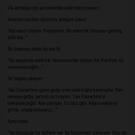
Ve Antalya için en önemlisi elektrikli siyaset.
Adama nasılsın diyorum, aldığım yanıt:
“Abi nasıl olayım. Perişanım. Bir elektrik faturası gelmiş,
600 lira…”
Bir başkası daha da dertli:
“Bu seçimde elektrik faturasından dolayı AK Parti’ye oy
vermeyeceğim…”
Bir başka şikâyet:
“Abi Cumartesi günü gelip evin elektriğini kesmişler. Ben
nereye gidip, yatırıp açtırayım. Taa Pazartesi’yi
bekleyeceğiz. Aile perişan. Ev buz gibi. Kayınvalideye
gittik, orada kalıyoruz…”
Aynı konu:
“Abi küçücük bir büfem var. İki buzdolabı çalışıyor. Onu da