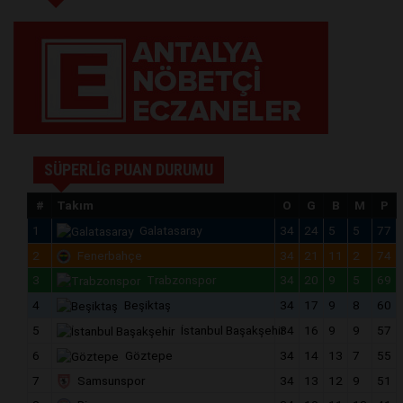
SÜPERLİG PUAN DURUMU
#
Takım
O
G
B
M
P
1
Galatasaray
34
24
5
5
77
2
Fenerbahçe
34
21
11
2
74
3
Trabzonspor
34
20
9
5
69
4
Beşiktaş
34
17
9
8
60
5
İstanbul Başakşehir
34
16
9
9
57
6
Göztepe
34
14
13
7
55
7
Samsunspor
34
13
12
9
51