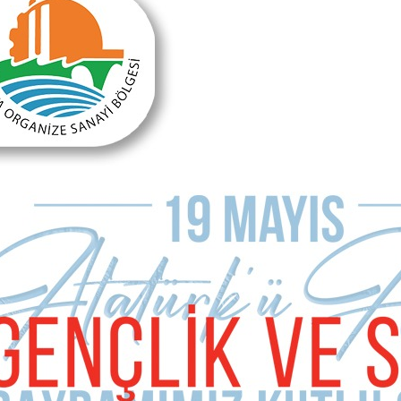
MAKALE YORUMLARI
Sizde Yorum Ekleyin
İsim Soyad
E-mail Adresiniz (zorunlu değil)
Telefon (zorunlu değil)
Yorumunuz