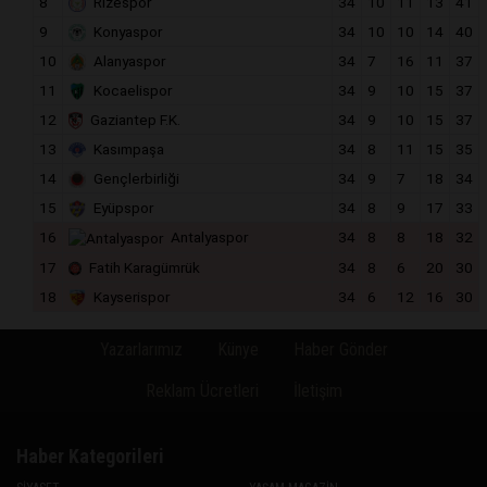
8
Rizespor
34
10
11
13
41
9
Konyaspor
34
10
10
14
40
10
Alanyaspor
34
7
16
11
37
11
Kocaelispor
34
9
10
15
37
12
Gaziantep F.K.
34
9
10
15
37
13
Kasımpaşa
34
8
11
15
35
14
Gençlerbirliği
34
9
7
18
34
15
Eyüpspor
34
8
9
17
33
16
Antalyaspor
34
8
8
18
32
17
Fatih Karagümrük
34
8
6
20
30
18
Kayserispor
34
6
12
16
30
Yazarlarımız
Künye
Haber Gönder
Reklam Ücretleri
İletişim
Haber Kategorileri