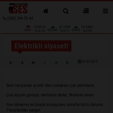
(242) 244 55 44
13785.51
47.7049
55.0404
BIST
DOLAR
EURO
% -0,10
% 0,17
% 0,05
Elektrikli siyaset!
01.02.2019
A-
A
A+
Beni tanıyanlar iyi bilir. Ben sokakları çok adımlarım.
Çok kişiyle görüşür, dertlerini dinler, fikirlerini alırım.
Son dönemin en büyük konuşulanı, esnafın kötü durumu.
Pazarlardaki yangın.