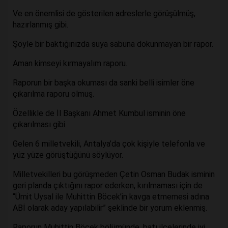
Ve en önemlisi de gösterilen adreslerle görüşülmüş,
hazırlanmış gibi.
Şöyle bir baktığınızda suya sabuna dokunmayan bir rapor.
Aman kimseyi kırmayalım raporu.
Raporun bir başka okuması da sanki belli isimler öne
çıkarılma raporu olmuş.
Özellikle de İl Başkanı Ahmet Kumbul isminin öne
çıkarılması gibi.
Gelen 6 milletvekili, Antalya’da çok kişiyle telefonla ve
yüz yüze görüştüğünü söylüyor.
Milletvekilleri bu görüşmeden Çetin Osman Budak isminin
geri planda çıktığını rapor ederken, kırılmaması için de
“Ümit Uysal ile Muhittin Böcek’in kavga etmemesi adına
ABİ olarak aday yapılabilir” şeklinde bir yorum eklenmiş.
Raporun Muhittin Böcek bölümünde, batı ilçelerinde iyi