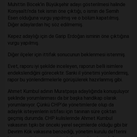
Muhittin Böcek’in Büyükşehir adayı gösterilmesi halinde
Konyaaltı’nda tek ismin öne çıktığı, o ismin de Semih
Esen olduğuna vurgu yapılmış ve o bölüm kapatılmış.
Diğer adaylardan hiç söz edilmemiş.
Kepez adaylığı için de Garip Erdoğan isminin öne çıktığına
vurgu yapılmış.
Diğer ilçeler için ittifak sonucunun beklenmesi istenmiş.
Evet, raporu iyi şekilde inceleyen, raporun belli isimlere
endekslendiğini görecektir. Sanki il yönetimi yönlendirmiş,
rapor bu yönlendirmelerle görüşülerek hazırlanmış gibi.
Ahmet Kumbul adının Muratpaşa adaylığında konuşuluyor
şeklinde yorumlanması da bir başka handikap olarak
yorumlanıyor. Çünkü CHP’de yönetimlerde olup da
adaylık isteyenlerin istifası için tanınan süre çoktan
geçmiş durumda. CHP kulislerinde Ahmet Kumbul
vakasının tıpkı bir önceki yerel seçimlerde olduğu gibi bir
Devrim Kök vakasına benzediği, yönetim kurulu defterini