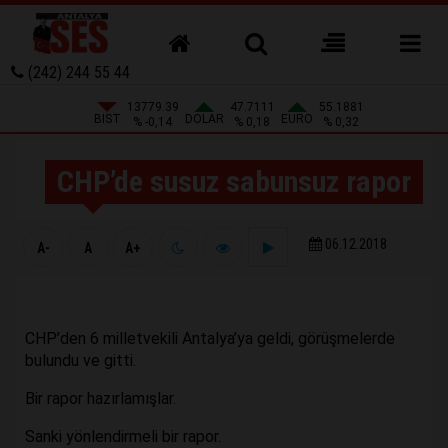
(242) 244 55 44
13779.39
47.7111
55.1881
BIST
DOLAR
EURO
% -0,14
% 0,18
% 0,32
CHP’de susuz sabunsuz rapor
06.12.2018
A-
A
A+
CHP’den 6 milletvekili Antalya’ya geldi, görüşmelerde
bulundu ve gitti.
Bir rapor hazırlamışlar.
Sanki yönlendirmeli bir rapor.