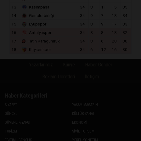
13
Kasımpaşa
34
8
11
15
35
14
Gençlerbirliği
34
9
7
18
34
15
Eyüpspor
34
8
9
17
33
16
Antalyaspor
34
8
8
18
32
17
Fatih Karagümrük
34
8
6
20
30
18
Kayserispor
34
6
12
16
30
Yazarlarımız
Künye
Haber Gönder
Reklam Ücretleri
İletişim
Haber Kategorileri
SİYASET
YAŞAM-MAGAZİN
GÜNCEL
KÜLTÜR-SANAT
GÜVENLİK-YARGI
EKONOMİ
TURİZM
SİVİL TOPLUM
EĞİTİM - GENÇLİK
YEREL YÖNETİM