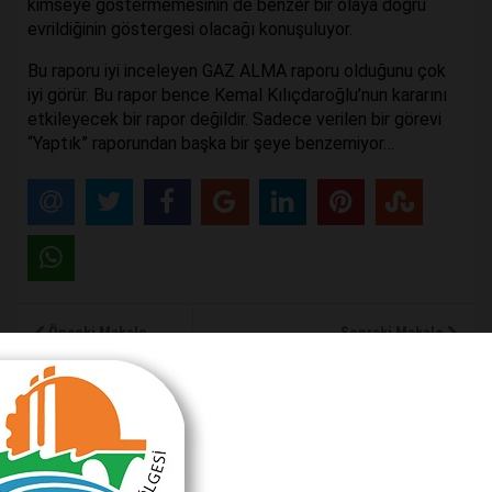
kimseye göstermemesinin de benzer bir olaya doğru
evrildiğinin göstergesi olacağı konuşuluyor.
Bu raporu iyi inceleyen GAZ ALMA raporu olduğunu çok
iyi görür. Bu rapor bence Kemal Kılıçdaroğlu’nun kararını
etkileyecek bir rapor değildir. Sadece verilen bir görevi
“Yaptık” raporundan başka bir şeye benzemiyor…
Önceki Makale
Sonraki Makale
Ankara kulisleri
Siyasette kadının adı var mı?
MAKALE YORUMLARI