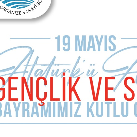
Sizde Yorum Ekleyin
İsim Soyad
E-mail Adresiniz (zorunlu değil)
Telefon (zorunlu değil)
Yorumunuz