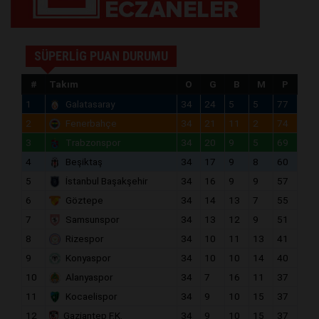
SÜPERLİG PUAN DURUMU
#
Takım
O
G
B
M
P
1
Galatasaray
34
24
5
5
77
2
Fenerbahçe
34
21
11
2
74
3
Trabzonspor
34
20
9
5
69
4
Beşiktaş
34
17
9
8
60
5
İstanbul Başakşehir
34
16
9
9
57
6
Göztepe
34
14
13
7
55
7
Samsunspor
34
13
12
9
51
8
Rizespor
34
10
11
13
41
9
Konyaspor
34
10
10
14
40
10
Alanyaspor
34
7
16
11
37
11
Kocaelispor
34
9
10
15
37
12
Gaziantep F.K.
34
9
10
15
37