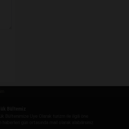
şim
lük Bültemiz
ük Bültenimize Uye Olarak turizm ile ilgili öne
 haberleri gün ortasında mail olarak alabilirsiniz.