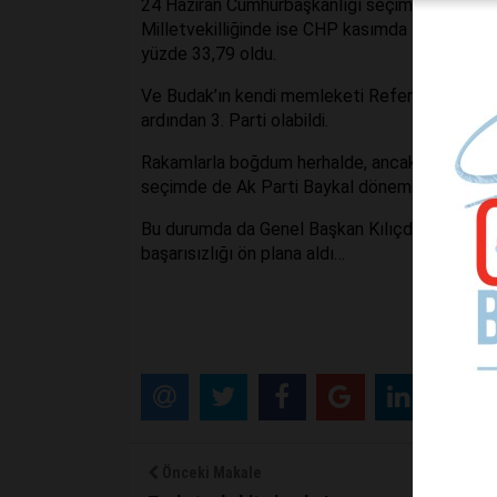
24 Haziran Cumhurbaşkanlığı seçiminde Erdoğan
Milletvekilliğinde ise CHP kasımda yüzde 33,3
yüzde 33,79 oldu.
Ve Budak’ın kendi memleketi Referandumda yüz
ardından 3. Parti olabildi.
Rakamlarla boğdum herhalde, ancak özeti şu ki
seçimde de Ak Parti Baykal döneminde CHP’nin k
Bu durumda da Genel Başkan Kılıçdaroğlu, seçi
başarısızlığı ön plana aldı…
Önceki Makale