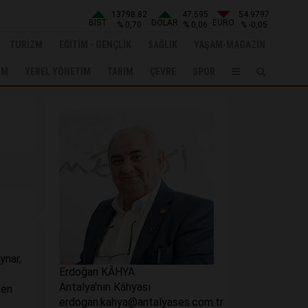
13798.82
47.595
54.9797
BIST
DOLAR
EURO
% 0,70
% 0,06
% -0,05
TURİZM
EĞİTİM - GENÇLİK
SAĞLIK
YAŞAM-MAGAZİN
UM
YEREL YÖNETİM
TARIM
ÇEVRE
SPOR
ynar,
Erdoğan KÂHYA
Antalya'nın Kâhyası
 en
erdogan.kahya@antalyases.com.tr