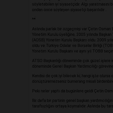
söyletebilen iyi siyasetçidir. Algı yaratmasını b
ondan önce söyleyen siyasetçi başarılıdır…
**
Aslında parlak bir özgeçmişi var Çetin Osman 
Yönetim Kurulu üyeliğine, 2005 yılında Başkan 
(AOSB) Yönetim Kurulu Başkanı oldu. 2009 yıl
oldu ve Türkiye Odalar ve Borsalar Birliği (TOB
Yönetim Kurulu Başkanı ve aynı yıl TOBB seçi
ATSO Başkanlığı döneminde çok güzel işlere im
döneminde Genel Başkan Yardımcılığı görevine g
Kendisi de çok iyi bilecek ki; hangi işte olursa ol
dönüştüremezseniz bumerang misali birdenbire 
Peki neler yaptı da bugünlere geldi Çetin Os
Bir defa bir partinin genel başkan yardımcılığını 
tarafsızlığını ortaya koymalıdır. Aslında bu tara