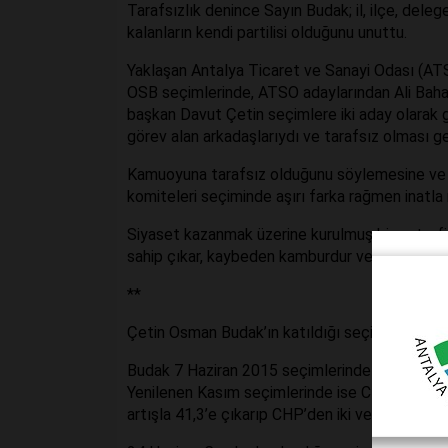
Tarafsızlık denince Sayın Budak; il, ilçe, deleg
kalanların kendi partilisi olduğunu unuttu.
Yaklaşan Antalya Ticaret ve Sanayi Odası (ATSO
OSB seçimlerinde, ATSO adaylarından Ali Bahar
başkan Davut Çetin seçimlere iki aday olarak g
görev alan arkadaşlarıydı ve tarafsız olması ge
Kamuoyuna tarafsız olduğunu söylemesine ve Da
komiteleri seçiminde aşırı farka rağmen inatla
Siyaset kazanmak üzerine kurulmuş bir çetrefi
sahip çıkar, kaybeden kamburdur ve ilk fırsatta d
**
Çetin Osman Budak’ın katıldığı seçimlerin sonu
Budak 7 Haziran 2015 seçimlerinde kontenjan ad
Yenilenen Kasım seçimlerinde ise CHP’nin oyları
artışla 41,3’e çıkarıp CHP’den iki vekil daha faz