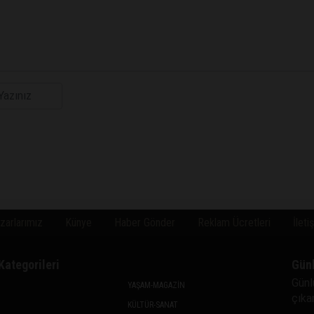
zarlarımız
Künye
Haber Gönder
Reklam Ücretleri
İleti
Kategorileri
Gün
Günl
YAŞAM-MAGAZİN
çıkan
KÜLTÜR-SANAT