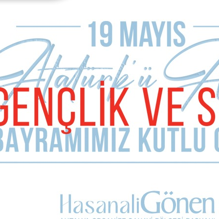
’ın yüzde 42,82’sine karşı, CHP adayı İnce, yüzde 38,49’da kaldı
 olan oyunu yüzde 29,3’ düşürürken, Ak Parti’nin oyu düşüşe rağ
de 60 hayır oyunun çıktığı Serik’de CHP; AKP ve İYİ Parti’nin
; Budak’ın seçilmesinde ve Genel Başkan Yardımcısı olarak katıld
alesi olan Antalya’da Ak Parti birinci parti oldu.
m sonrası söz verdiği gibi yönetim kadrosunu yenilerken başarı v
Sonraki Ma