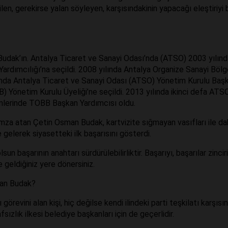
ilen, gerekirse yalan söyleyen, karşısındakinin yapacağı eleştiriyi b
Budak’ın. Antalya Ticaret ve Sanayi Odası’nda (ATSO) 2003 yılınd
Yardımcılığı’na seçildi. 2008 yılında Antalya Organize Sanayi Bölg
ında Antalya Ticaret ve Sanayi Odası (ATSO) Yönetim Kurulu Baş
B) Yönetim Kurulu Üyeliği’ne seçildi. 2013 yılında ikinci defa ATS
mlerinde TOBB Başkan Yardımcısı oldu.
za atan Çetin Osman Budak, kartvizite sığmayan vasıfları ile dah
elerek siyasetteki ilk başarısını gösterdi.
sun başarının anahtarı sürdürülebilirliktir. Başarıyı, başarılar zincir
geldiğiniz yere dönersiniz.
man Budak?
görevini alan kişi, hiç değilse kendi ilindeki parti teşkilatı karşısı
fsızlık ilkesi belediye başkanları için de geçerlidir.