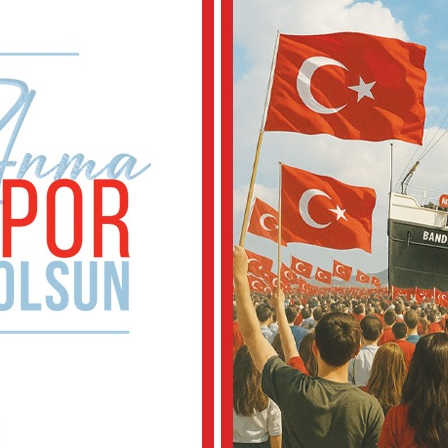
.
men
ığı 3
e
kale