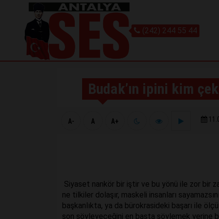
(242) 244 55 44
Budak’ın ipini kim çek
11.
A-
A
A+
Siyaset nankör bir iştir ve bu yönü ile zor bir z
ne tilkiler dolaşır, maskeli insanları sayamazsı
başkanlıkta, ya da bürokrasideki başarı ile ölçü
son söyleyeceğini en başta söylemek yerine ba