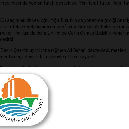
e seçimlerinde hep bir tarafı destekledi. Yani taraf tuttu. Karşı ta
) seçimleri öncesi oğlu Yiğit Bulut’un da yönetime girdiği Antal
’ı destekleyerek burada da taraf oldu. Nitekim Ali Bahar ve mev
irdiler. Her ikisi de daha 2 yıl önce Çetin Osman Budak’ın yöneti
rekirdi.
vut Çetin’in uyarılarına rağmen Ali Bahar’ı destekledi, meslek
 meclis seçimlerine de müdahale etti ve kaybetti.
lli oyundur. Kaybedeni sevmez siyaset. Siyasette kazanan koltuğ
iskalifiye edilir.
çlarına bakalım isterseniz bir de…
ayı olarak 3. Sıradaydı. CHP oyların yüzde 32,8, AKP 34,9’unu al
 az bir yükselişle 33,3 olurken Ak parti oyunu 7 puanın üzerinde b
la çıkardı.