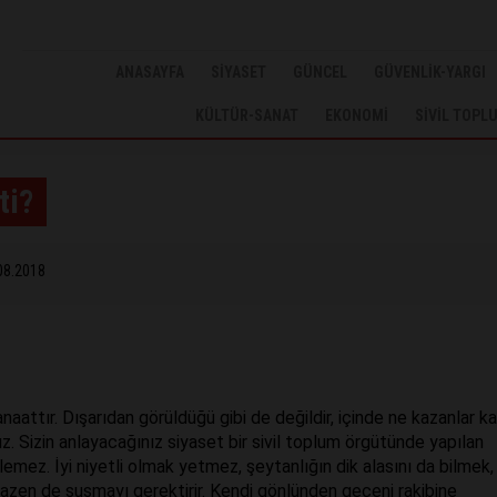
ANASAYFA
SİYASET
GÜNCEL
GÜVENLİK-YARGI
KÜLTÜR-SANAT
EKONOMİ
SİVİL TOPL
ti?
08.2018
anaattır. Dışarıdan görüldüğü gibi de değildir, içinde ne kazanlar ka
nız. Sizin anlayacağınız siyaset bir sivil toplum örgütünde yapılan
lemez. İyi niyetli olmak yetmez, şeytanlığın dik alasını da bilmek,
zen de susmayı gerektirir. Kendi gönlünden geçeni rakibine