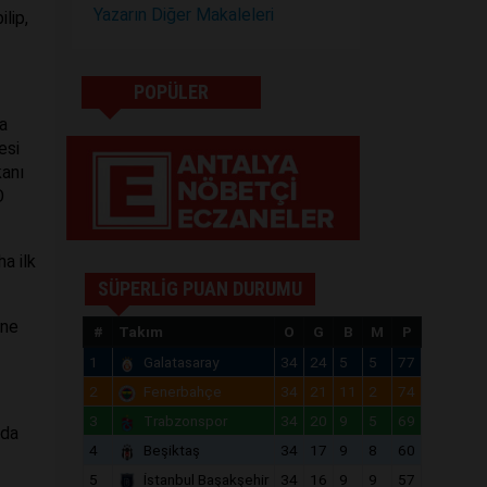
Yazarın Diğer Makaleleri
ilip,
POPÜLER
a
esi
kanı
O
a ilk
SÜPERLİG PUAN DURUMU
ine
#
Takım
O
G
B
M
P
1
Galatasaray
34
24
5
5
77
2
Fenerbahçe
34
21
11
2
74
3
Trabzonspor
34
20
9
5
69
nda
4
Beşiktaş
34
17
9
8
60
5
İstanbul Başakşehir
34
16
9
9
57