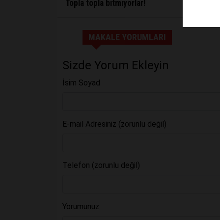
Topla topla bitmiyorlar!
MAKALE YORUMLARI
Sizde Yorum Ekleyin
İsim Soyad
E-mail Adresiniz (zorunlu değil)
Telefon (zorunlu değil)
Yorumunuz