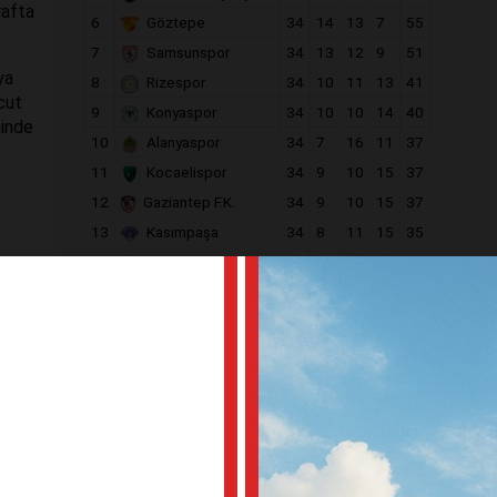
rafta
6
Göztepe
34
14
13
7
55
7
Samsunspor
34
13
12
9
51
ya
8
Rizespor
34
10
11
13
41
cut
9
Konyaspor
34
10
10
14
40
minde
10
Alanyaspor
34
7
16
11
37
11
Kocaelispor
34
9
10
15
37
12
Gaziantep F.K.
34
9
10
15
37
13
Kasımpaşa
34
8
11
15
35
a
14
Gençlerbirliği
34
9
7
18
34
15
Eyüpspor
34
8
9
17
33
16
Antalyaspor
34
8
8
18
32
17
Fatih Karagümrük
34
8
6
20
30
18
Kayserispor
34
6
12
16
30
dı.
ir