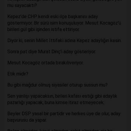
mu sayacaktı?
Kepez’de CHP kendi eski ilçe başkanını aday
göstermiyor. Bir sürü isim konuşuluyor. Mesut Kocagöz’ü
birileri gül gibi işinden istifa ettiriyor.
Diyor ki, senin Millet İttifakı adına Kepez adaylığın kesin.
Sonra pat diye Murat Dinç’i aday gösteriyor.
Mesut Kocagöz ortada bırakılıveriyor.
Etik midir?
Bu gibi mağdur olmuş siyasiler oturup sussun mu?
Sen yanlışı yapacaksın, birileri kafası estiği gibi adaylık
pazarlığı yapacak, buna kimse itiraz etmeyecek.
Beyler DSP yasal bir partidir ve herkes üye de olur, aday
başvurusu da yapar.