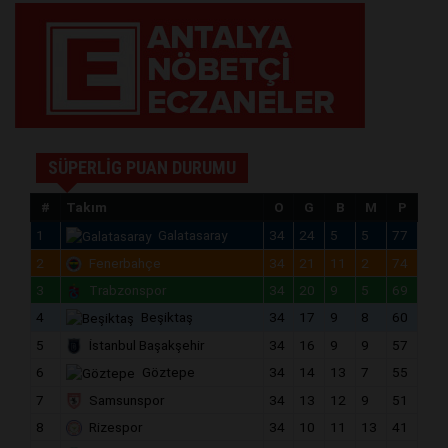
SÜPERLİG PUAN DURUMU
#
Takım
O
G
B
M
P
1
Galatasaray
34
24
5
5
77
2
Fenerbahçe
34
21
11
2
74
3
Trabzonspor
34
20
9
5
69
4
Beşiktaş
34
17
9
8
60
5
İstanbul Başakşehir
34
16
9
9
57
6
Göztepe
34
14
13
7
55
7
Samsunspor
34
13
12
9
51
8
Rizespor
34
10
11
13
41