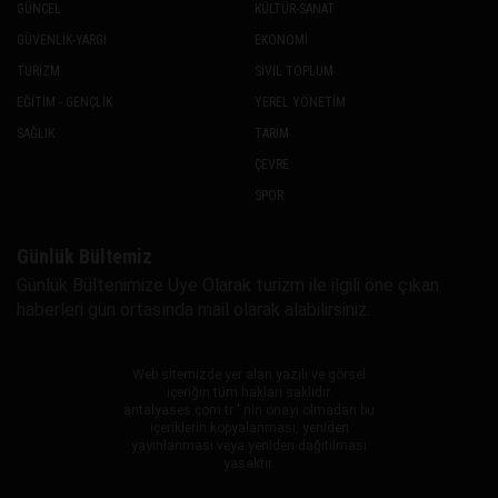
GÜNCEL
KÜLTÜR-SANAT
GÜVENLİK-YARGI
EKONOMİ
TURİZM
SİVİL TOPLUM
EĞİTİM - GENÇLİK
YEREL YÖNETİM
SAĞLIK
TARIM
ÇEVRE
SPOR
Günlük Bültemiz
Günlük Bültenimize Uye Olarak turizm ile ilgili öne çıkan
haberleri gün ortasında mail olarak alabilirsiniz.
Web sitemizde yer alan yazılı ve görsel
içeriğin tüm hakları saklıdır.
antalyases.com.tr ' nin onayı olmadan bu
içeriklerin kopyalanması, yeniden
yayınlanması veya yeniden dağıtılması
yasaktır.