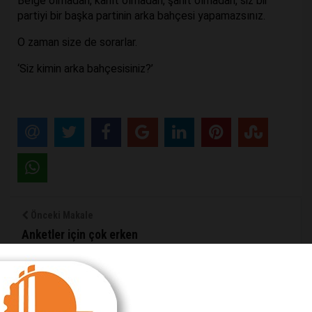
Belge olmadan, kanıt olmadan, şahit olmadan, siz bir
partiyi bir başka partinin arka bahçesi yapamazsınız.
O zaman size de sorarlar.
‘Siz kimin arka bahçesisiniz?’
Önceki Makale
Anketler için çok erken
Sonraki Makale
Sokağın sesine kulak verin…