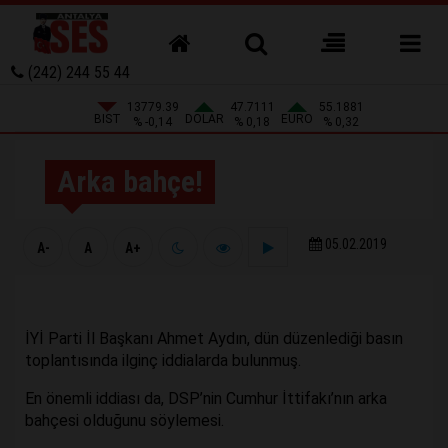
(242) 244 55 44
13779.39
47.7111
55.1881
BIST
DOLAR
EURO
% -0,14
% 0,18
% 0,32
Arka bahçe!
05.02.2019
A-
A
A+
İYİ Parti İl Başkanı Ahmet Aydın, dün düzenlediği basın
toplantısında ilginç iddialarda bulunmuş.
En önemli iddiası da, DSP’nin Cumhur İttifakı’nın arka
bahçesi olduğunu söylemesi.