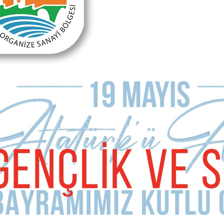
MAKALE YORUMLARI
Sizde Yorum Ekleyin
İsim Soyad
E-mail Adresiniz (zorunlu değil)
Telefon (zorunlu değil)
Yorumunuz