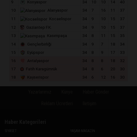
9
Konyaspor
34
10
10
14
40
10
Alanyaspor
34
7
16
11
37
11
Kocaelispor
34
9
10
15
37
12
Gaziantep F.K.
34
9
10
15
37
13
Kasımpaşa
34
8
11
15
35
14
Gençlerbirliği
34
9
7
18
34
15
Eyüpspor
34
8
9
17
33
16
Antalyaspor
34
8
8
18
32
17
Fatih Karagümrük
34
8
6
20
30
18
Kayserispor
34
6
12
16
30
Yazarlarımız
Künye
Haber Gönder
Reklam Ücretleri
İletişim
Haber Kategorileri
SİYASET
YAŞAM-MAGAZİN