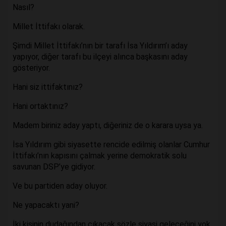
Nasıl?
Millet İttifakı olarak.
Şimdi Millet İttifakı’nın bir tarafı İsa Yıldırım’ı aday
yapıyor, diğer tarafı bu ilçeyi alınca başkasını aday
gösteriyor.
Hani siz ittifaktınız?
Hani ortaktınız?
Madem biriniz aday yaptı, diğeriniz de o karara uysa ya.
İsa Yıldırım gibi siyasette rencide edilmiş olanlar Cumhur
İttifakı’nın kapısını çalmak yerine demokratik solu
savunan DSP’ye gidiyor.
Ve bu partiden aday oluyor.
Ne yapacaktı yani?
İki kişinin dudağından çıkacak sözle siyasi geleceğini yok