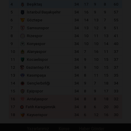
4
Beşiktaş
34
17
9
8
60
5
İstanbul Başakşehir
34
16
9
9
57
6
Göztepe
34
14
13
7
55
7
Samsunspor
34
13
12
9
51
8
Rizespor
34
10
11
13
41
9
Konyaspor
34
10
10
14
40
10
Alanyaspor
34
7
16
11
37
11
Kocaelispor
34
9
10
15
37
12
Gaziantep F.K.
34
9
10
15
37
13
Kasımpaşa
34
8
11
15
35
14
Gençlerbirliği
34
9
7
18
34
15
Eyüpspor
34
8
9
17
33
16
Antalyaspor
34
8
8
18
32
17
Fatih Karagümrük
34
8
6
20
30
18
Kayserispor
34
6
12
16
30
Yazarlarımız
Künye
Haber Gönder