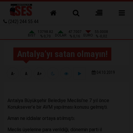
(242) 244 55 44
13798.82
47.7007
55.0008
BIST
DOLAR
EURO
% 0,70
% 0,16
% -0,02
Antalya’yı satan olmayın!
04.10.2019
A-
A
A+
Antalya Büyükşehir Belediye Meclisi’ne 7 yıl önce
Konuksever’e bir AVM yapılması konusu gelmişti.
Aman ne iddialar ortaya atılmıştı.
Meclis üyelerine para verildiği, dönemin parti il