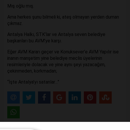
Mış oğlu mış.
Ama herkes şunu bilmeli ki, ateş olmayan yerden duman
çıkmaz.
Antalya Halkı, STK’lar ve Antalya seven belediye
başkanları bu AVM’ye karşı.
Eğer AVM Kararı geçer ve Konuksever’e AVM Yapılır ise
inanın manşetim yine belediye meclis üyelerinin
resimleriyle dolacak ve yine aynı şeyi yazacağım,
çekinmeden, korkmadan;
“İşte Antalya’yı satanlar…”