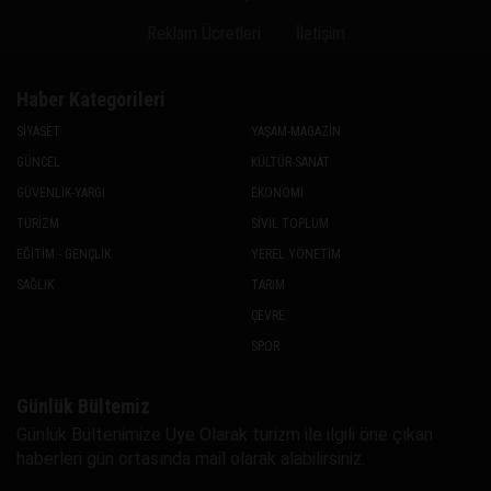
Reklam Ücretleri
İletişim
Haber Kategorileri
SİYASET
YAŞAM-MAGAZİN
GÜNCEL
KÜLTÜR-SANAT
GÜVENLİK-YARGI
EKONOMİ
TURİZM
SİVİL TOPLUM
EĞİTİM - GENÇLİK
YEREL YÖNETİM
SAĞLIK
TARIM
ÇEVRE
SPOR
Günlük Bültemiz
Günlük Bültenimize Uye Olarak turizm ile ilgili öne çıkan
haberleri gün ortasında mail olarak alabilirsiniz.