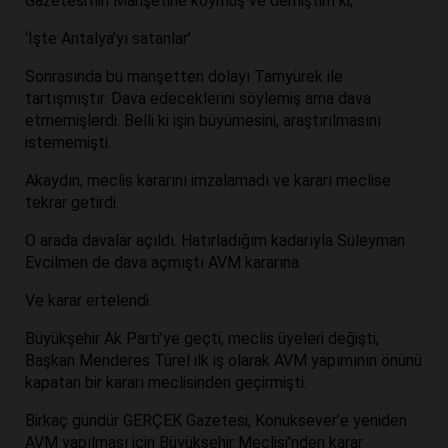
Gazetesi’nin Manşetine koymuş ve demiştim ki;
‘İşte Antalya’yı satanlar’
Sonrasında bu manşetten dolayı Tamyürek ile
tartışmıştır. Dava edeceklerini söylemiş ama dava
etmemişlerdi. Belli ki işin büyümesini, araştırılmasını
istememişti.
Akaydın, meclis kararını imzalamadı ve kararı meclise
tekrar getirdi.
O arada davalar açıldı. Hatırladığım kadarıyla Süleyman
Evcilmen de dava açmıştı AVM kararına.
Ve karar ertelendi.
Büyükşehir Ak Parti’ye geçti, meclis üyeleri değişti,
Başkan Menderes Türel ilk iş olarak AVM yapımının önünü
kapatan bir kararı meclisinden geçirmişti.
Birkaç gündür GERÇEK Gazetesi, Konuksever’e yeniden
AVM yapılması için Büyükşehir Meclisi’nden karar