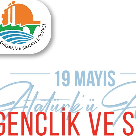
Önceki Makale
Nehir kendini neden astı?
Sonraki Makale
Dünyanın tam ortasında Türk Kıtası..
MAKALE YORUMLARI
Sizde Yorum Ekleyin
İsim Soyad
E-mail Adresiniz (zorunlu değil)