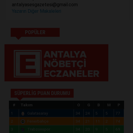
antalyasesgazetesi@gmail.com
Yazarın Diğer Makaleleri
POPÜLER
SÜPERLİG PUAN DURUMU
#
Takım
O
G
B
M
P
1
Galatasaray
34
24
5
5
77
2
Fenerbahçe
34
21
11
2
74
3
Trabzonspor
34
20
9
5
69