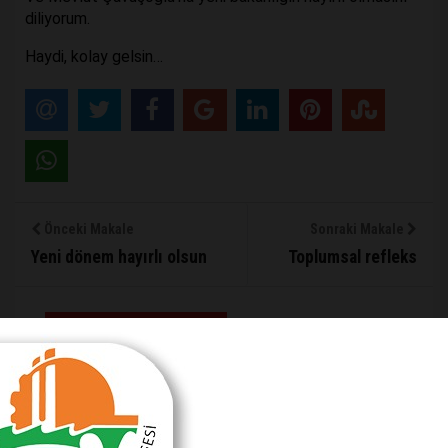
diliyorum.
Haydi, kolay gelsin…
Önceki Makale
Sonraki Makale
Yeni dönem hayırlı olsun
Toplumsal refleks
MAKALE YORUMLARI
Sizde Yorum Ekleyin
İsim Soyad