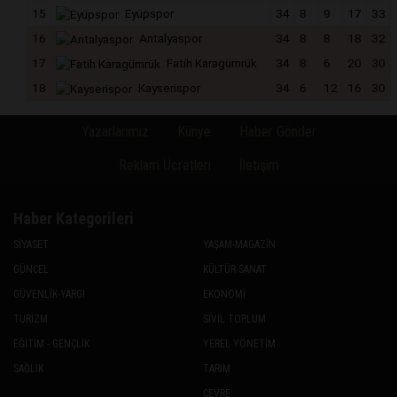
15
Eyüpspor
34
8
9
17
33
16
Antalyaspor
34
8
8
18
32
17
Fatih Karagümrük
34
8
6
20
30
18
Kayserispor
34
6
12
16
30
Yazarlarımız
Künye
Haber Gönder
Reklam Ücretleri
İletişim
Haber Kategorileri
SİYASET
YAŞAM-MAGAZİN
GÜNCEL
KÜLTÜR-SANAT
GÜVENLİK-YARGI
EKONOMİ
TURİZM
SİVİL TOPLUM
EĞİTİM - GENÇLİK
YEREL YÖNETİM
SAĞLIK
TARIM
ÇEVRE