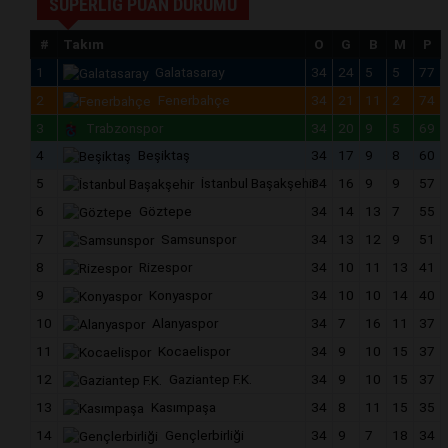
SÜPERLİG PUAN DURUMU
#
Takım
O
G
B
M
P
1
Galatasaray
34
24
5
5
77
2
Fenerbahçe
34
21
11
2
74
3
Trabzonspor
34
20
9
5
69
4
Beşiktaş
34
17
9
8
60
5
İstanbul Başakşehir
34
16
9
9
57
6
Göztepe
34
14
13
7
55
7
Samsunspor
34
13
12
9
51
8
Rizespor
34
10
11
13
41
9
Konyaspor
34
10
10
14
40
10
Alanyaspor
34
7
16
11
37
11
Kocaelispor
34
9
10
15
37
12
Gaziantep F.K.
34
9
10
15
37
13
Kasımpaşa
34
8
11
15
35
14
Gençlerbirliği
34
9
7
18
34