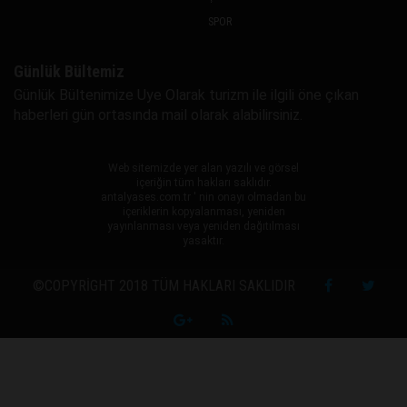
SPOR
Günlük Bültemiz
Günlük Bültenimize Uye Olarak turizm ile ilgili öne çıkan
haberleri gün ortasında mail olarak alabilirsiniz.
Web sitemizde yer alan yazılı ve görsel
içeriğin tüm hakları saklıdır.
antalyases.com.tr ' nin onayı olmadan bu
içeriklerin kopyalanması, yeniden
yayınlanması veya yeniden dağıtılması
yasaktır.
©COPYRIGHT 2018 TÜM HAKLARI SAKLIDIR