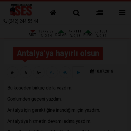
(242) 244 55 44
13779.39
47.7111
55.1881
BIST
DOLAR
EURO
% -0,14
% 0,18
% 0,32
Antalya’ya hayırlı olsun
10.07.2018
A-
A
A+
Bu köşeden birkaç defa yazdım.
Gönlümden geçeni yazdım.
Antalya için gerektiğine inandığım için yazdım.
Antalya’ya hizmetin devamı adına yazdım.