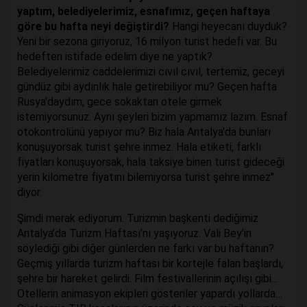
yaptım, belediyelerimiz, esnafımız, geçen haftaya
göre bu hafta neyi değiştirdi?
Hangi heyecanı duyduk?
Yeni bir sezona giriyoruz, 16 milyon turist hedefi var. Bu
hedeften istifade edelim diye ne yaptık?
Belediyelerimiz caddelerimizi cıvıl cıvıl, tertemiz, geceyi
gündüz gibi aydınlık hale getirebiliyor mu? Geçen hafta
Rusya'daydım, gece sokaktan otele girmek
istemiyorsunuz. Aynı şeyleri bizim yapmamız lazım. Esnaf
otokontrolünü yapıyor mu? Biz hala Antalya'da bunları
konuşuyorsak turist şehre inmez. Hala etiketi, farklı
fiyatları konuşuyorsak, hala taksiye binen turist gideceği
yerin kilometre fiyatını bilemiyorsa turist şehre inmez"
diyor.
Şimdi merak ediyorum. Turizmin başkenti dediğimiz
Antalya’da Turizm Haftası’nı yaşıyoruz. Vali Bey’in
söylediği gibi diğer günlerden ne farkı var bu haftanın?
Geçmiş yıllarda turizm haftası bir kortejle falan başlardı,
şehre bir hareket gelirdi. Film festivallerinin açılışı gibi…
Otellerin animasyon ekipleri gösteriler yapardı yollarda…