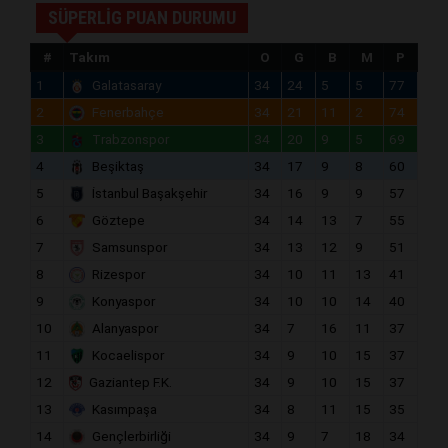
SÜPERLİG PUAN DURUMU
#
Takım
O
G
B
M
P
1
Galatasaray
34
24
5
5
77
2
Fenerbahçe
34
21
11
2
74
3
Trabzonspor
34
20
9
5
69
4
Beşiktaş
34
17
9
8
60
5
İstanbul Başakşehir
34
16
9
9
57
6
Göztepe
34
14
13
7
55
7
Samsunspor
34
13
12
9
51
8
Rizespor
34
10
11
13
41
9
Konyaspor
34
10
10
14
40
10
Alanyaspor
34
7
16
11
37
11
Kocaelispor
34
9
10
15
37
12
Gaziantep F.K.
34
9
10
15
37
13
Kasımpaşa
34
8
11
15
35
14
Gençlerbirliği
34
9
7
18
34