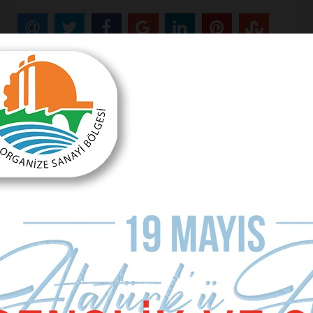
Önceki Makale
Seçim öncesi verdiklerini, şimdi istiyorlar!
Sonraki Makale
Hani verdiğiniz sözler?
MAKALE YORUMLARI
Sizde Yorum Ekleyin
İsim Soyad