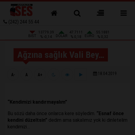
(242) 244 55 44
13779.39
47.7111
55.1881
BIST
DOLAR
EURO
% -0,14
% 0,18
% 0,32
Ağzına sağlık Vali Bey…
18.04.2019
A-
A
A+
“Kendimizi kandırmayalım”
Bu sözü daha önce onlarca kere söyledim.
“Esnaf önce
kendini düzeltsin”
dedim ama sakalımız yok ki dinletelim
kendimizi…