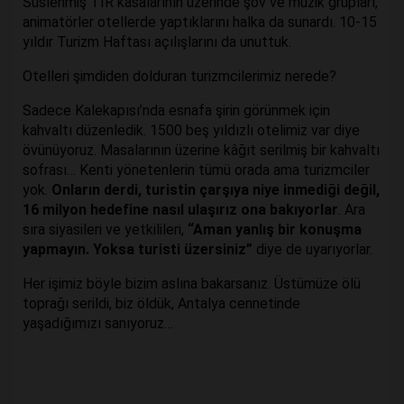
Süslenmiş TIR kasalarının üzerinde şov ve müzik grupları,
animatörler otellerde yaptıklarını halka da sunardı. 10-15
yıldır Turizm Haftası açılışlarını da unuttuk.
Otelleri şimdiden dolduran turizmcilerimiz nerede?
Sadece Kalekapısı’nda esnafa şirin görünmek için
kahvaltı düzenledik. 1500 beş yıldızlı otelimiz var diye
övünüyoruz. Masalarının üzerine kâğıt serilmiş bir kahvaltı
sofrası… Kenti yönetenlerin tümü orada ama turizmciler
yok.
Onların derdi, turistin çarşıya niye inmediği değil,
16 milyon hedefine nasıl ulaşırız ona bakıyorlar
. Ara
sıra siyasileri ve yetkilileri,
“Aman yanlış bir konuşma
yapmayın. Yoksa turisti üzersiniz”
diye de uyarıyorlar.
Her işimiz böyle bizim aslına bakarsanız. Üstümüze ölü
toprağı serildi, biz öldük, Antalya cennetinde
yaşadığımızı sanıyoruz…