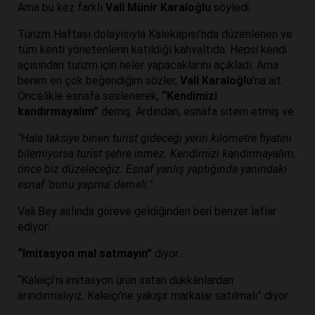
Ama bu kez farklı
Vali Münir Karaloğlu
söyledi.
Turizm Haftası dolayısıyla Kalekapısı’nda düzenlenen ve
tüm kenti yönetenlerin katıldığı kahvaltıda. Hepsi kendi
açısından turizm için neler yapacaklarını açıkladı. Ama
benim en çok beğendiğim sözler,
Vali Karaloğlu
’na ait.
Öncelikle esnafa seslenerek,
“Kendimizi
kandırmayalım”
demiş. Ardından, esnafa sitem etmiş ve
"Hala taksiye binen turist gideceği yerin kilometre fiyatını
bilemiyorsa turist şehre inmez. Kendimizi kandırmayalım,
önce biz düzeleceğiz. Esnaf yanlış yaptığında yanındaki
esnaf 'bunu yapma' demeli."
Vali Bey aslında göreve geldiğinden beri benzer laflar
ediyor:
“İmitasyon mal satmayın”
diyor…
“Kaleiçi’ni imitasyon ürün satan dükkânlardan
arındırmalıyız. Kaleiçi’ne yakışır markalar satılmalı” diyor.