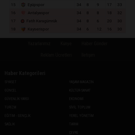
15
Eyüpspor
34
8
9
17
33
16
Antalyaspor
34
8
8
18
32
17
Fatih Karagümrük
34
8
6
20
30
18
Kayserispor
34
6
12
16
30
Yazarlarımız
Künye
Haber Gönder
Reklam Ücretleri
İletişim
Haber Kategorileri
SİYASET
YAŞAM-MAGAZİN
GÜNCEL
KÜLTÜR-SANAT
GÜVENLİK-YARGI
EKONOMİ
TURİZM
SİVİL TOPLUM
EĞİTİM - GENÇLİK
YEREL YÖNETİM
SAĞLIK
TARIM
ÇEVRE