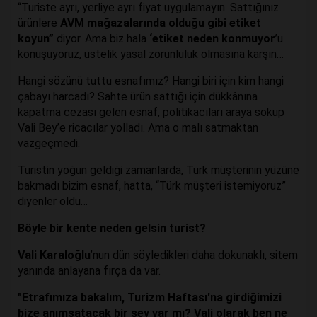
“Turiste ayrı, yerliye ayrı fiyat uygulamayın. Sattığınız
ürünlere
AVM mağazalarında olduğu gibi etiket
koyun”
diyor. Ama biz hala
‘etiket neden konmuyor
’u
konuşuyoruz, üstelik yasal zorunluluk olmasına karşın…
Hangi sözünü tuttu esnafımız? Hangi biri için kim hangi
çabayı harcadı? Sahte ürün sattığı için dükkânına
kapatma cezası gelen esnaf, politikacıları araya sokup
Vali Bey’e ricacılar yolladı. Ama o malı satmaktan
vazgeçmedi.
Turistin yoğun geldiği zamanlarda, Türk müşterinin yüzüne
bakmadı bizim esnaf, hatta, “Türk müşteri istemiyoruz”
diyenler oldu…
Böyle bir kente neden gelsin turist?
Vali Karaloğlu
’nun dün söyledikleri daha dokunaklı, sitem
yanında anlayana fırça da var.
"Etrafımıza bakalım, Turizm Haftası'na girdiğimizi
bize anımsatacak bir şey var mı?
Vali olarak ben ne